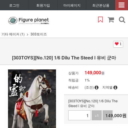
로그인
회원가입
마이페이지
최근본상품
기타 메이커 (1)
303토이즈
1
[303TOYS][No.120] 1/6 Dilu The Steed l 유비 군마
149,000
상품가
원
적립금
1%
배송비
(조건)
지역별
[303TOYS][No.120] 1/6 Dilu The
Steed l 유비 군마
149,000
원
+1
-1