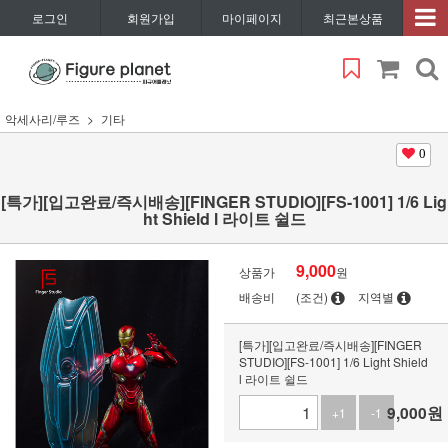
로그인
회원가입
마이페이지
최근본상품
악세사리/루즈
기타
0
[특가][입고완료/즉시배송][FINGER STUDIO][FS-1001] 1/6 Lig
ht Shield l 라이트 쉴드
9,000
상품가
원
배송비
(조건)
지역별
[특가][입고완료/즉시배송][FINGER
STUDIO][FS-1001] 1/6 Light Shield
l 라이트 쉴드
9,000
원
+1
-1