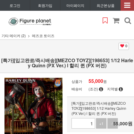
로그인
회원가입
마이페이지
최근본상품
기타 메이커 (2)
메즈코 토이즈
0
[특가][입고완료/즉시배송][MEZCO TOYZ][198653] 1/12 Harle
y Quinn (PX Ver.) l 할리 퀸 (PX 버전)
55,000
상품가
원
배송비
(조건)
지역별
[특가][입고완료/즉시배송][MEZCO
TOYZ][198653] 1/12 Harley Quinn
(PX Ver.) l 할리 퀸 (PX 버전)
55,000
원
+1
-1