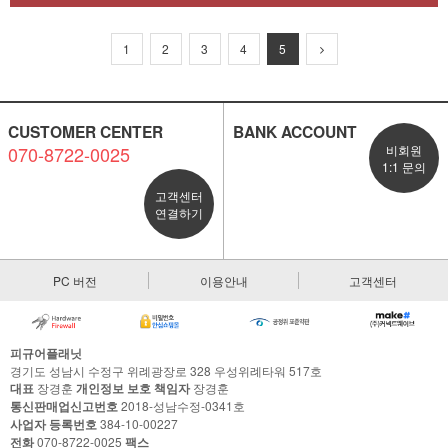
1
2
3
4
5
CUSTOMER CENTER
BANK ACCOUNT
070-8722-0025
비회원
1:1 문의
고객센터
연결하기
PC 버전
이용안내
고객센터
피규어플래닛
경기도 성남시 수정구 위례광장로 328 우성위례타워 517호
대표
장경훈
개인정보 보호 책임자
장경훈
통신판매업신고번호
2018-성남수정-0341호
사업자 등록번호
384-10-00227
전화
070-8722-0025
팩스