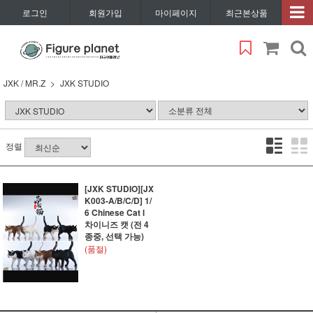
로그인
회원가입
마이페이지
최근본상품
JXK / MR.Z
JXK STUDIO
정렬
[JXK STUDIO][JX
K003-A/B/C/D] 1/
6 Chinese Cat l
차이니즈 캣 (전 4
종중, 선택 가능)
(품절)